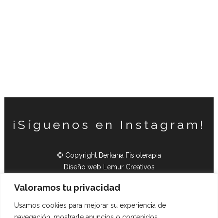
¡Síguenos en Instagram!
© Copyright Berkana Fisioterapia
Diseño web Lemur Creativos
Valoramos tu privacidad
Política de cancelación
Política de privacidad
Usamos cookies para mejorar su experiencia de
Política de cookies
navegación, mostrarle anuncios o contenidos