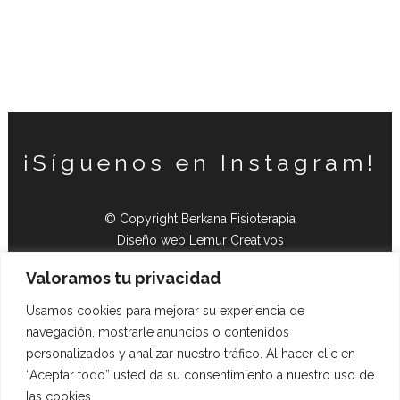
¡Síguenos en Instagram!
© Copyright Berkana Fisioterapia
Diseño web Lemur Creativos
Valoramos tu privacidad
Política de cancelación
Política de privacidad
Usamos cookies para mejorar su experiencia de
Política de cookies
navegación, mostrarle anuncios o contenidos
personalizados y analizar nuestro tráfico. Al hacer clic en
C/Pedro Arnal Cavero Nº6, 22001 Huesca
“Aceptar todo” usted da su consentimiento a nuestro uso de
Teléfono: 665 266 419
las cookies.